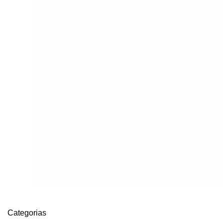
Zeolite ativada 400mg 240 cápsul
Saúde / Suplementação
,
Cabelo, pele e unh
€
29.90
IVA Incluído
Zeolite clinoptilolite em cápsulas.
COMPRAR
Categorias