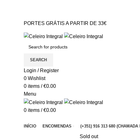
PORTES GRÁTIS A PARTIR DE 33€* Portugal Continental
GERAL@CELEIROINTEGRAL.PT
PORTES GRÁTIS A PARTIR DE 33€
GERAL@CELEIROINTEGRAL.PT
SEARCH
Login / Register
0
Wishlist
0
items
/
€
0.00
Menu
0
items
/
€
0.00
Browse Categories
INÍCIO
ENCOMENDAS
(+351) 916 313 680 (CHAMA
X Teste – Slider Tema
Sold out