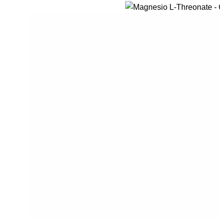
COMPRAR
Magnesio L-Treonat
extension
Saúde / Suplementação
,
D
Psiquica
,
Memória e Conce
Magnésio
€
44.90
IVA Incluído