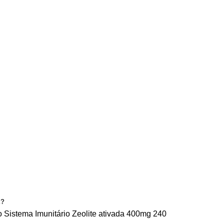
CONDIÇÕES
PRIVACIDADE
CONTACTE-NOS
E?
o
Sistema Imunitário
Zeolite ativada 400mg 240