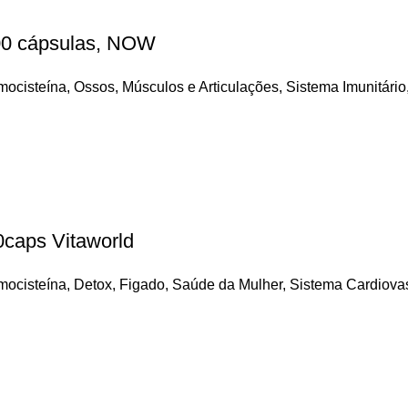
00 cápsulas, NOW
omocisteína
,
Ossos, Músculos e Articulações
,
Sistema Imunitário
0caps Vitaworld
omocisteína
,
Detox
,
Figado
,
Saúde da Mulher
,
Sistema Cardiova