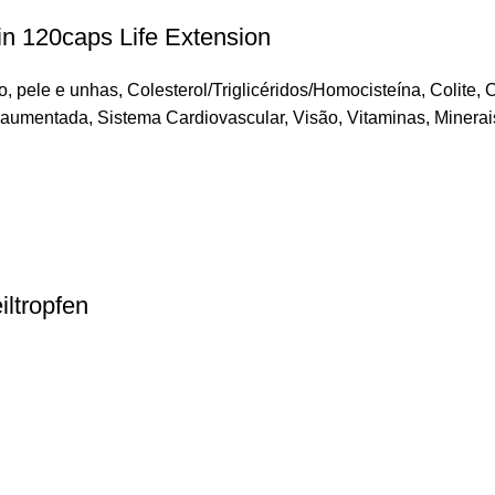
in 120caps Life Extension
o, pele e unhas
,
Colesterol/Triglicéridos/Homocisteína
,
Colite
,
C
l aumentada
,
Sistema Cardiovascular
,
Visão
,
Vitaminas, Minerai
ltropfen