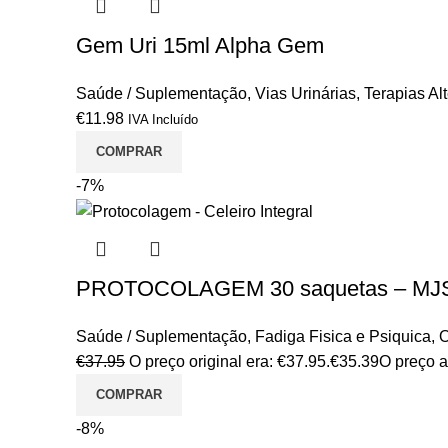
Gem Uri 15ml Alpha Gem
Saúde / Suplementação
,
Vias Urinárias
,
Terapias Al
€
11.98
IVA Incluído
COMPRAR
-7%
PROTOCOLAGEM 30 saquetas – MJ
Saúde / Suplementação
,
Fadiga Fisica e Psiquica
,
O
€
37.95
O preço original era: €37.95.
€
35.39
O preço a
COMPRAR
-8%