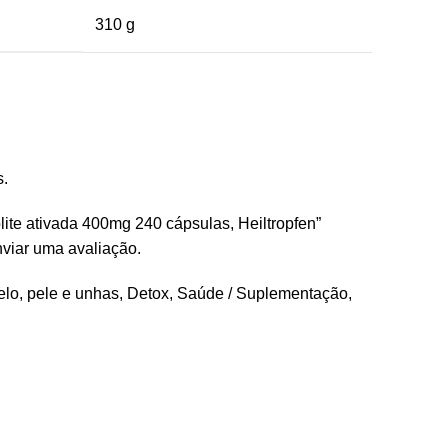
310 g
s.
olite ativada 400mg 240 cápsulas, Heiltropfen”
viar uma avaliação.
lo, pele e unhas
,
Detox
,
Saúde / Suplementação
,