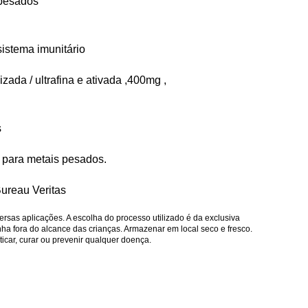
 pesados
istema imunitário
izada / ultrafina e ativada ,400mg ,
s
 para metais pesados.
Bureau Veritas
ersas aplicações. A escolha do processo utilizado é da exclusiva
nha fora do alcance das crianças. Armazenar em local seco e fresco.
icar, curar ou prevenir qualquer doença.