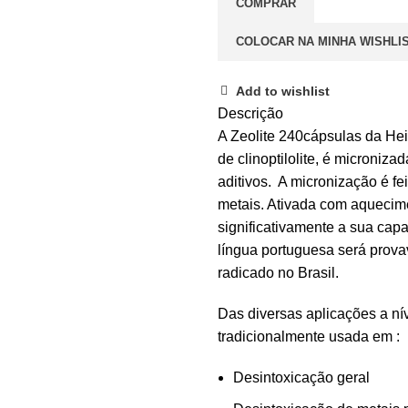
COMPRAR
COLOCAR NA MINHA WISHLI
Add to wishlist
Descrição
A Zeolite 240cápsulas da Hei
de clinoptilolite, é microniza
aditivos. A micronização é fe
metais. Ativada com aqueci
significativamente a sua capa
língua portuguesa será prov
radicado no Brasil.
Das diversas aplicações a ní
tradicionalmente usada em :
Desintoxicação geral