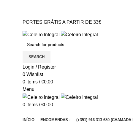
PORTES GRÁTIS A PARTIR DE 33€* Portugal Continental
GERAL@CELEIROINTEGRAL.PT
PORTES GRÁTIS A PARTIR DE 33€
GERAL@CELEIROINTEGRAL.PT
SEARCH
Login / Register
0
Wishlist
0
items
/
€
0.00
Menu
0
items
/
€
0.00
Browse Categories
INÍCIO
ENCOMENDAS
(+351) 916 313 680 (CHAMA