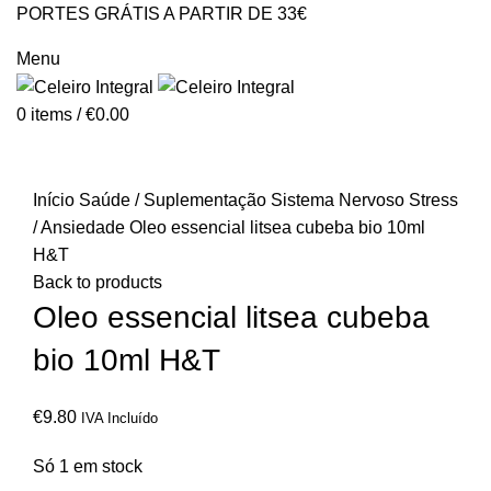
PORTES GRÁTIS A PARTIR DE 33€
GERAL@CELEIROINTEGRAL.PT
Menu
0
items
/
€
0.00
Click to enlarge
Início
Saúde / Suplementação
Sistema Nervoso
Stress
/ Ansiedade
Oleo essencial litsea cubeba bio 10ml
H&T
Back to products
Oleo essencial litsea cubeba
bio 10ml H&T
€
9.80
IVA Incluído
Só 1 em stock