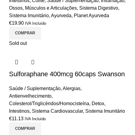
Intestinos
,
Colite
,
Saúde / Suplementação
,
Inflamação
,
Ossos, Músculos e Articulações
,
Sistema Digestivo
,
Sistema Imunitário
,
Ayurveda
,
Planet Ayurveda
€
19.90
IVA Incluído
COMPRAR
Sold out
Sulforaphane 400mcg 60caps Swanson
Saúde / Suplementação
,
Alergias
,
Antienvelhecimento
,
Colesterol/Triglicéridos/Homocisteína
,
Detox
,
Intestinos
,
Sistema Cardiovascular
,
Sistema Imunitário
€
11.13
IVA Incluído
COMPRAR