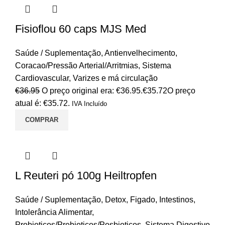
Fisioflou 60 caps MJS Med
Saúde / Suplementação
,
Antienvelhecimento
,
Coracao/Pressão Arterial/Arritmias
,
Sistema
Cardiovascular
,
Varizes e má circulação
€
36.95
O preço original era: €36.95.
€
35.72
O preço
atual é: €35.72.
IVA Incluído
COMPRAR
L Reuteri pó 100g Heiltropfen
Saúde / Suplementação
,
Detox
,
Figado
,
Intestinos
,
Intolerância Alimentar
,
Probioticos/Prebioticos/Posbioticos
,
Sistema Digestivo