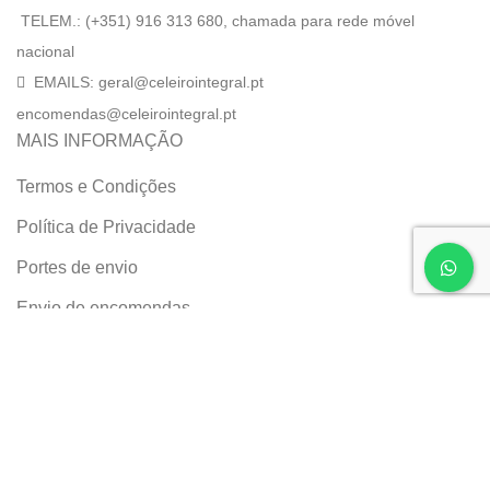
TELEM.: (+351) 916 313 680, chamada para rede móvel
nacional
EMAILS: geral@celeirointegral.pt
encomendas@celeirointegral.pt
MAIS INFORMAÇÃO
Termos e Condições
Política de Privacidade
Portes de envio
Envio de encomendas
Livro de Reclamações online
O site do Celeiro Integral usa cookies. Ao navegar no nosso
site, concorda com a nossa utilização dos cookies.
More info
ACCEPT