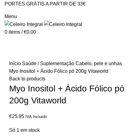
PORTES GRÁTIS A PARTIR DE 33€
GERAL@CELEIROINTEGRAL.PT
Menu
0
items
/
€
0.00
Click to enlarge
Início
Saúde / Suplementação
Cabelo, pele e unhas
Myo Inositol + Ácido Fólico pó 200g Vitaworld
Back to products
Myo Inositol + Ácido Fólico pó
200g Vitaworld
€
25.95
IVA Incluído
Só 1 em stock