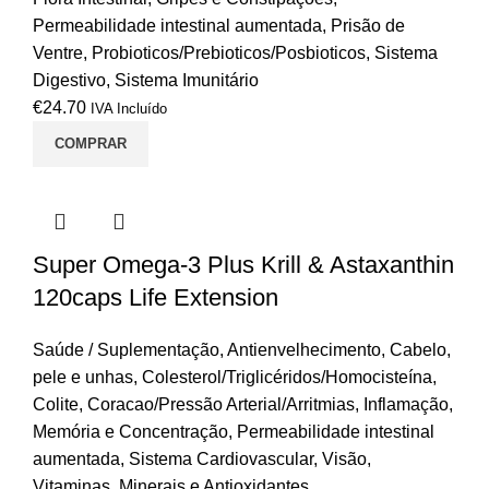
Permeabilidade intestinal aumentada
,
Prisão de
Ventre
,
Probioticos/Prebioticos/Posbioticos
,
Sistema
Digestivo
,
Sistema Imunitário
€
24.70
IVA Incluído
COMPRAR
Super Omega-3 Plus Krill & Astaxanthin
120caps Life Extension
Saúde / Suplementação
,
Antienvelhecimento
,
Cabelo,
pele e unhas
,
Colesterol/Triglicéridos/Homocisteína
,
Colite
,
Coracao/Pressão Arterial/Arritmias
,
Inflamação
,
Memória e Concentração
,
Permeabilidade intestinal
aumentada
,
Sistema Cardiovascular
,
Visão
,
Vitaminas, Minerais e Antioxidantes