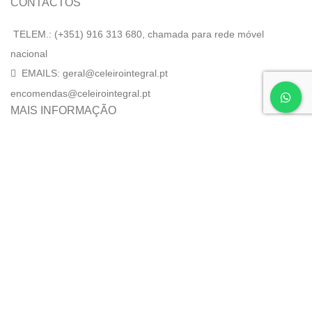
CONTACTOS
TELEM.: (+351) 916 313 680, chamada para rede móvel
nacional
EMAILS: geral@celeirointegral.pt
encomendas@celeirointegral.pt
MAIS INFORMAÇÃO
Termos e Condições
Política de Privacidade
Portes de envio
Envio de encomendas
Livro de Reclamações online
O site do Celeiro Integral usa cookies. Ao navegar no nosso
site, concorda com a nossa utilização dos cookies.
More info
ACCEPT