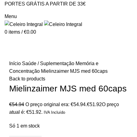
PORTES GRÁTIS A PARTIR DE 33€
GERAL@CELEIROINTEGRAL.PT
Menu
0
items
/
€
0.00
-6%
Click to enlarge
Início
Saúde / Suplementação
Memória e
Concentração
Mielinzaimer MJS med 60caps
Back to products
Mielinzaimer MJS med 60caps
€
54.94
O preço original era: €54.94.
€
51.92
O preço
atual é: €51.92.
IVA Incluído
Só 1 em stock