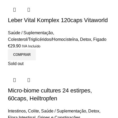
Leber Vital Komplex 120caps Vitaworld
Saúde / Suplementação
,
Colesterol/Triglicéridos/Homocisteína
,
Detox
,
Figado
€
29.90
IVA Incluído
COMPRAR
Sold out
Micro-biome cultures 24 estirpes,
60caps, Heiltropfen
Intestinos
,
Colite
,
Saúde / Suplementação
,
Detox
,
Flora Intestinal
,
Gripes e Constipações
,