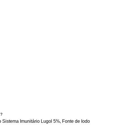
CONDIÇÕES
PRIVACIDADE
CONTACTE-NOS
E?
o
Sistema Imunitário
Lugol 5%, Fonte de Iodo