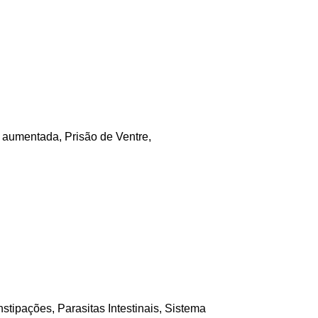
l aumentada
,
Prisão de Ventre
,
nstipações
,
Parasitas Intestinais
,
Sistema