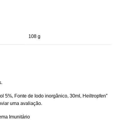
108 g
s.
gol 5%, Fonte de Iodo inorgânico, 30ml, Heiltropfen”
viar uma avaliação.
ema Imunitário