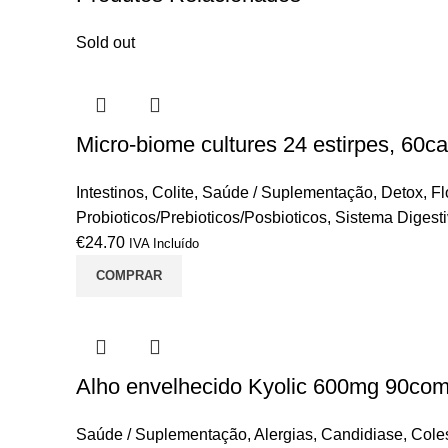
Sold out
Micro-biome cultures 24 estirpes, 60ca
Intestinos
,
Colite
,
Saúde / Suplementação
,
Detox
,
Fl
Probioticos/Prebioticos/Posbioticos
,
Sistema Digest
€
24.70
IVA Incluído
COMPRAR
Alho envelhecido Kyolic 600mg 90co
Saúde / Suplementação
,
Alergias
,
Candidiase
,
Coles