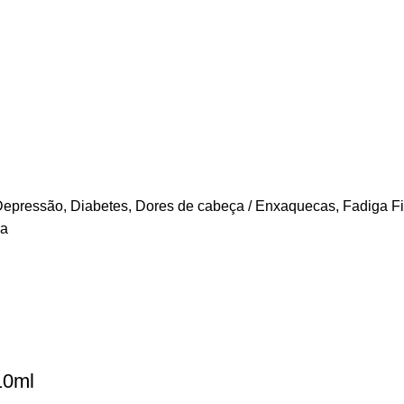
Depressão
,
Diabetes
,
Dores de cabeça / Enxaquecas
,
Fadiga Fi
ia
10ml