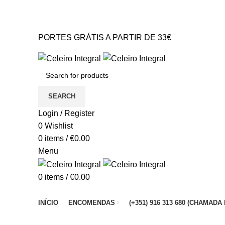
PORTES GRÁTIS A PARTIR DE 33€* Portugal Continental
GERAL@CELEIROINTEGRAL.PT
PORTES GRÁTIS A PARTIR DE 33€
GERAL@CELEIROINTEGRAL.PT
SEARCH
Login / Register
0
Wishlist
0
items
/
€
0.00
Menu
0
items
/
€
0.00
Browse Categories
INÍCIO
ENCOMENDAS
(+351) 916 313 680 (CHAMA