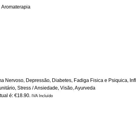
,
Aromaterapia
ma Nervoso
,
Depressão
,
Diabetes
,
Fadiga Fisica e Psiquica
,
In
nitário
,
Stress / Ansiedade
,
Visão
,
Ayurveda
tual é: €18.90.
IVA Incluído