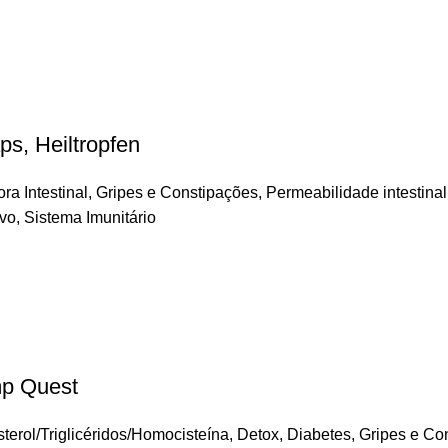
ps, Heiltropfen
ora Intestinal
,
Gripes e Constipações
,
Permeabilidade intestina
ivo
,
Sistema Imunitário
mp Quest
terol/Triglicéridos/Homocisteína
,
Detox
,
Diabetes
,
Gripes e Co