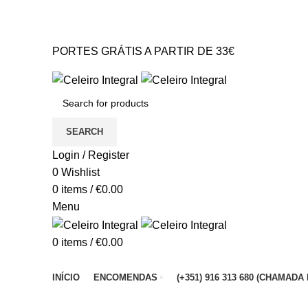
PORTES GRÁTIS A PARTIR DE 33€* Portugal Continental
GERAL@CELEIROINTEGRAL.PT
PORTES GRÁTIS A PARTIR DE 33€
GERAL@CELEIROINTEGRAL.PT
SEARCH
Login / Register
0
Wishlist
0
items
/
€
0.00
Menu
0
items
/
€
0.00
Browse Categories
INÍCIO
ENCOMENDAS
(+351) 916 313 680 (CHAMA