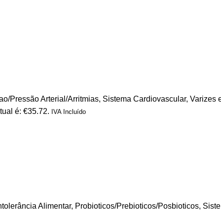
o/Pressão Arterial/Arritmias
,
Sistema Cardiovascular
,
Varizes 
tual é: €35.72.
IVA Incluído
ntolerância Alimentar
,
Probioticos/Prebioticos/Posbioticos
,
Sist