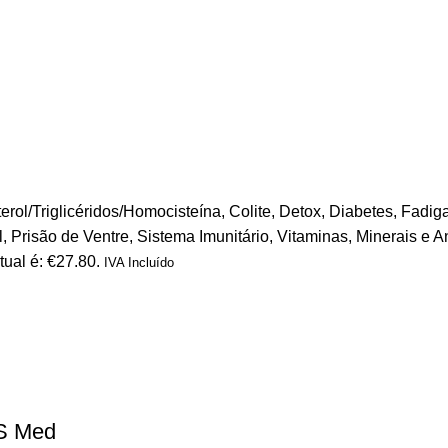
erol/Triglicéridos/Homocisteína
,
Colite
,
Detox
,
Diabetes
,
Fadiga
l
,
Prisão de Ventre
,
Sistema Imunitário
,
Vitaminas, Minerais e A
tual é: €27.80.
IVA Incluído
S Med