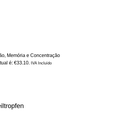
ão
,
Memória e Concentração
tual é: €33.10.
IVA Incluído
ltropfen