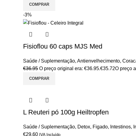
COMPRAR
-3%
Fisioflou 60 caps MJS Med
Saúde / Suplementação
,
Antienvelhecimento
,
Coraca
€
36.95
O preço original era: €36.95.
€
35.72
O preço a
COMPRAR
L Reuteri pó 100g Heiltropfen
Saúde / Suplementação
,
Detox
,
Figado
,
Intestinos
,
I
€
29.60
IVA Incluído