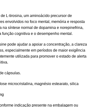
de L-tirosina, um aminoácido precursor de
es envolvidos no foco mental, memória e resposta
cipa na síntese normal de dopamina e norepinefrina,
a função cognitiva e o desempenho mental.
ne pode ajudar a apoiar a concentração, a clareza
ress, especialmente em períodos de maior exigência
entemente utilizada para promover o estado de alerta
tiva.
e cápsulas.
ulose microcristalina, magnésio estearato, silica
0mg
onforme indicação presente na embalagem ou