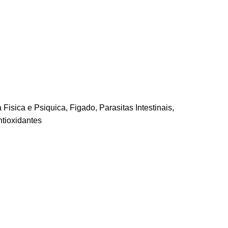
 Fisica e Psiquica
,
Figado
,
Parasitas Intestinais
,
ntioxidantes