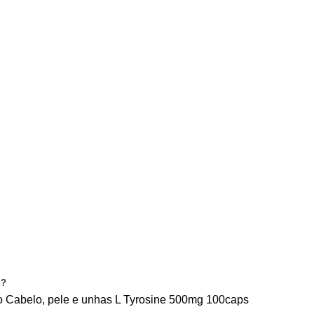
CONDIÇÕES
PRIVACIDADE
CONTACTE-NOS
E?
o
Cabelo, pele e unhas
L Tyrosine 500mg 100caps