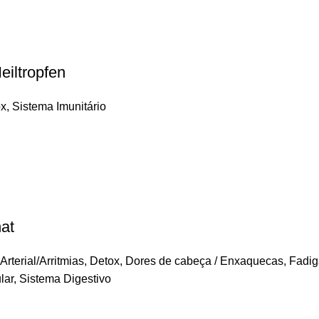
eiltropfen
ox
,
Sistema Imunitário
at
rterial/Arritmias
,
Detox
,
Dores de cabeça / Enxaquecas
,
Fadig
lar
,
Sistema Digestivo