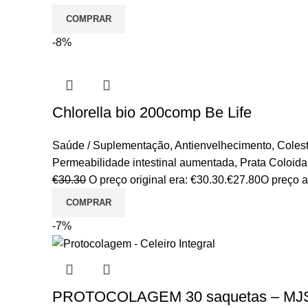
COMPRAR
-8%
Chlorella bio 200comp Be Life
Saúde / Suplementação
,
Antienvelhecimento
,
Colest
Permeabilidade intestinal aumentada
,
Prata Coloida
€
30.30
O preço original era: €30.30.
€
27.80
O preço a
COMPRAR
-7%
PROTOCOLAGEM 30 saquetas – MJ