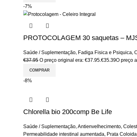
-7%
PROTOCOLAGEM 30 saquetas – MJ
Saúde / Suplementação
,
Fadiga Fisica e Psiquica
,
O
€
37.95
O preço original era: €37.95.
€
35.39
O preço a
COMPRAR
-8%
Chlorella bio 200comp Be Life
Saúde / Suplementação
,
Antienvelhecimento
,
Colest
Permeabilidade intestinal aumentada
,
Prata Coloida