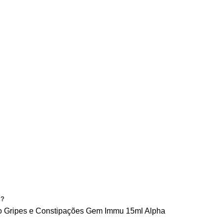
CONDIÇÕES
PRIVACIDADE
CONTACTE-NOS
E?
o
Gripes e Constipações
Gem Immu 15ml Alpha