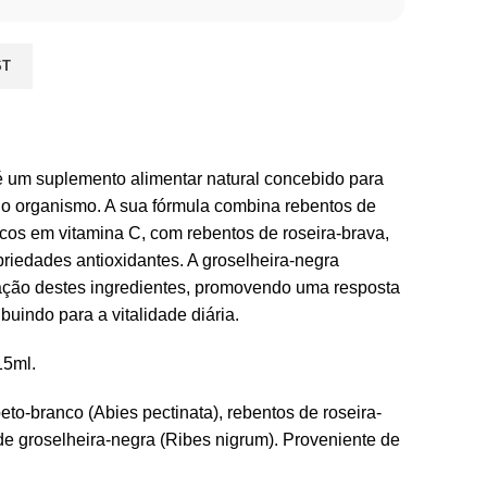
ST
um suplemento alimentar natural concebido para
 do organismo. A sua fórmula combina rebentos de
icos em vitamina C, com rebentos de roseira-brava,
riedades antioxidantes. A groselheira-negra
 ação destes ingredientes, promovendo uma resposta
ibuindo para a vitalidade diária.
15ml.
to-branco (Abies pectinata), rebentos de roseira-
de groselheira-negra (Ribes nigrum). Proveniente de