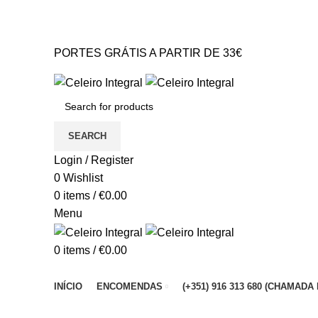
PORTES GRÁTIS A PARTIR DE 33€* Portugal Continental
GERAL@CELEIROINTEGRAL.PT
PORTES GRÁTIS A PARTIR DE 33€
GERAL@CELEIROINTEGRAL.PT
SEARCH
Login / Register
0
Wishlist
0
items
/
€
0.00
Menu
0
items
/
€
0.00
Browse Categories
INÍCIO
ENCOMENDAS
(+351) 916 313 680 (CHAMA
Sold out