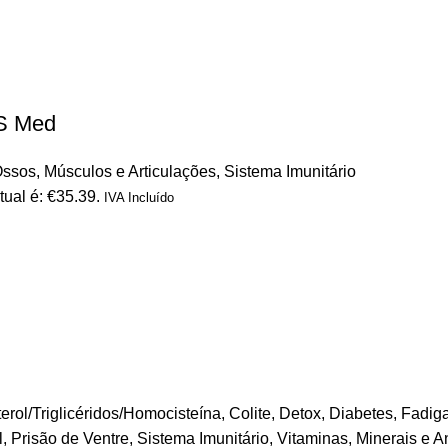
S Med
ssos, Músculos e Articulações
,
Sistema Imunitário
tual é: €35.39.
IVA Incluído
erol/Triglicéridos/Homocisteína
,
Colite
,
Detox
,
Diabetes
,
Fadiga
l
,
Prisão de Ventre
,
Sistema Imunitário
,
Vitaminas, Minerais e A