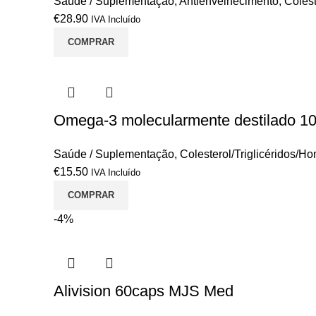
Saúde / Suplementação
,
Antienvelhecimento
,
Colest
€
28.90
IVA Incluído
COMPRAR
Omega-3 molecularmente destilado 1
Saúde / Suplementação
,
Colesterol/Triglicéridos/H
€
15.50
IVA Incluído
COMPRAR
-4%
Alivision 60caps MJS Med