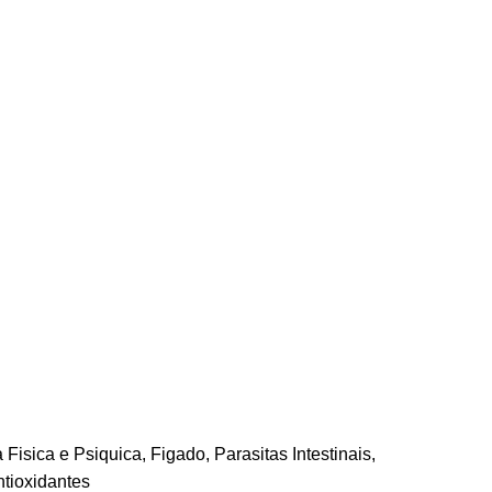
 Fisica e Psiquica
,
Figado
,
Parasitas Intestinais
,
ntioxidantes