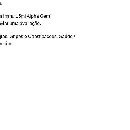
s.
Gem Immu 15ml Alpha Gem”
viar uma avaliação.
gias
,
Gripes e Constipações
,
Saúde /
itário