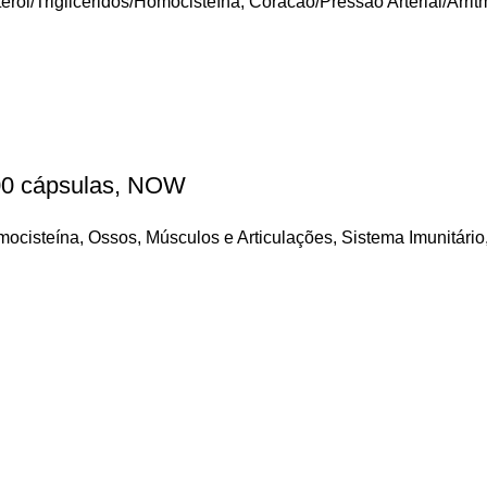
erol/Triglicéridos/Homocisteína
,
Coracao/Pressão Arterial/Arrit
00 cápsulas, NOW
omocisteína
,
Ossos, Músculos e Articulações
,
Sistema Imunitário