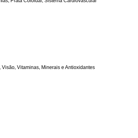
mias
,
Prata Coloidal
,
Sistema Cardiovascular
,
Visão
,
Vitaminas, Minerais e Antioxidantes