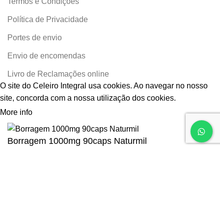
Termos e Condições
Política de Privacidade
Portes de envio
Envio de encomendas
Livro de Reclamações online
O site do Celeiro Integral usa cookies. Ao navegar no nosso
site, concorda com a nossa utilização dos cookies.
More info
ACCEPT
Borragem 1000mg 90caps Naturmil
€
33.76
O preço original era: €33.76.
€
25.97
O preço atual é:
€25.97.
IVA Incluído
Só 1 em stock
COMPRAR