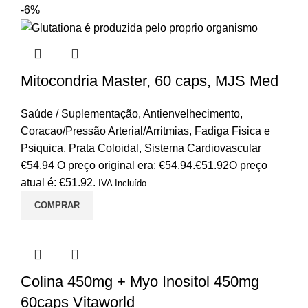
-6%
Mitocondria Master, 60 caps, MJS Med
Saúde / Suplementação
,
Antienvelhecimento
,
Coracao/Pressão Arterial/Arritmias
,
Fadiga Fisica e
Psiquica
,
Prata Coloidal
,
Sistema Cardiovascular
€
54.94
O preço original era: €54.94.
€
51.92
O preço
atual é: €51.92.
IVA Incluído
COMPRAR
Colina 450mg + Myo Inositol 450mg
60caps Vitaworld