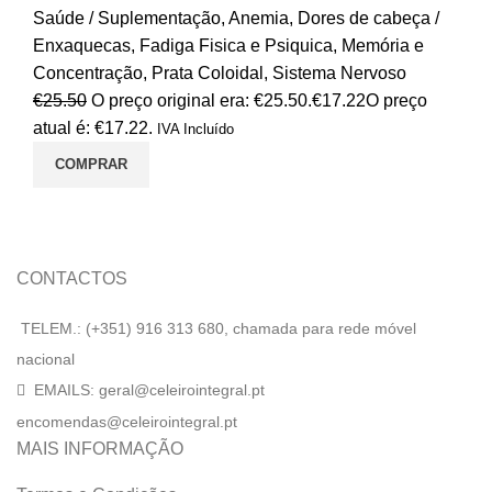
Saúde / Suplementação
,
Anemia
,
Dores de cabeça /
Enxaquecas
,
Fadiga Fisica e Psiquica
,
Memória e
Concentração
,
Prata Coloidal
,
Sistema Nervoso
€
25.50
O preço original era: €25.50.
€
17.22
O preço
atual é: €17.22.
IVA Incluído
COMPRAR
CONTACTOS
TELEM.: (+351) 916 313 680, chamada para rede móvel
nacional
EMAILS: geral@celeirointegral.pt
encomendas@celeirointegral.pt
MAIS INFORMAÇÃO