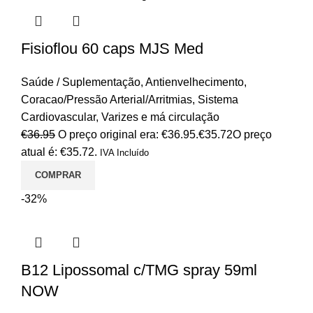
Fisioflou 60 caps MJS Med
Saúde / Suplementação
,
Antienvelhecimento
,
Coracao/Pressão Arterial/Arritmias
,
Sistema
Cardiovascular
,
Varizes e má circulação
€
36.95
O preço original era: €36.95.
€
35.72
O preço
atual é: €35.72.
IVA Incluído
COMPRAR
-32%
B12 Lipossomal c/TMG spray 59ml
NOW