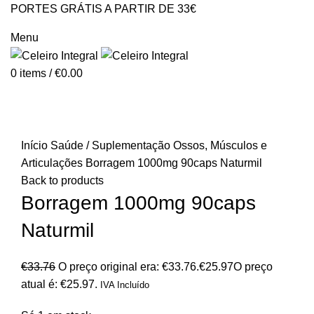
PORTES GRÁTIS A PARTIR DE 33€
GERAL@CELEIROINTEGRAL.PT
Menu
0
items
/
€
0.00
-23%
Click to enlarge
Início
Saúde / Suplementação
Ossos, Músculos e
Articulações
Borragem 1000mg 90caps Naturmil
Back to products
Borragem 1000mg 90caps
Naturmil
€
33.76
O preço original era: €33.76.
€
25.97
O preço
atual é: €25.97.
IVA Incluído