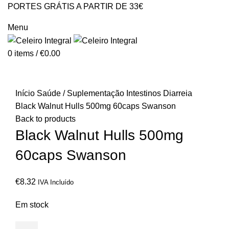
PORTES GRÁTIS A PARTIR DE 33€
GERAL@CELEIROINTEGRAL.PT
Menu
0
items
/
€
0.00
Click to enlarge
Início
Saúde / Suplementação
Intestinos
Diarreia
Black Walnut Hulls 500mg 60caps Swanson
Back to products
Black Walnut Hulls 500mg
60caps Swanson
€
8.32
IVA Incluído
Em stock