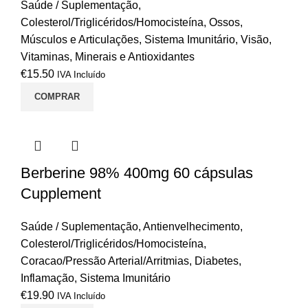
Saúde / Suplementação
,
Colesterol/Triglicéridos/Homocisteína
,
Ossos,
Músculos e Articulações
,
Sistema Imunitário
,
Visão
,
Vitaminas, Minerais e Antioxidantes
€
15.50
IVA Incluído
COMPRAR
Berberine 98% 400mg 60 cápsulas
Cupplement
Saúde / Suplementação
,
Antienvelhecimento
,
Colesterol/Triglicéridos/Homocisteína
,
Coracao/Pressão Arterial/Arritmias
,
Diabetes
,
Inflamação
,
Sistema Imunitário
€
19.90
IVA Incluído