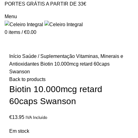
PORTES GRÁTIS A PARTIR DE 33€
GERAL@CELEIROINTEGRAL.PT
Menu
0
items
/
€
0.00
Click to enlarge
Início
Saúde / Suplementação
Vitaminas, Minerais e
Antioxidantes
Biotin 10.000mcg retard 60caps
Swanson
Back to products
Biotin 10.000mcg retard
60caps Swanson
€
13.95
IVA Incluído
Em stock