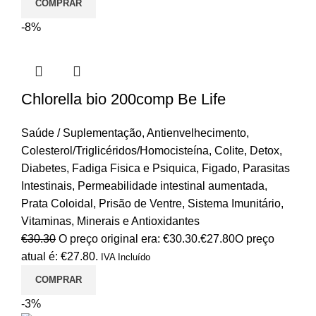
COMPRAR
-8%
Chlorella bio 200comp Be Life
Saúde / Suplementação
,
Antienvelhecimento
,
Colesterol/Triglicéridos/Homocisteína
,
Colite
,
Detox
,
Diabetes
,
Fadiga Fisica e Psiquica
,
Figado
,
Parasitas
Intestinais
,
Permeabilidade intestinal aumentada
,
Prata Coloidal
,
Prisão de Ventre
,
Sistema Imunitário
,
Vitaminas, Minerais e Antioxidantes
€
30.30
O preço original era: €30.30.
€
27.80
O preço
atual é: €27.80.
IVA Incluído
COMPRAR
-3%