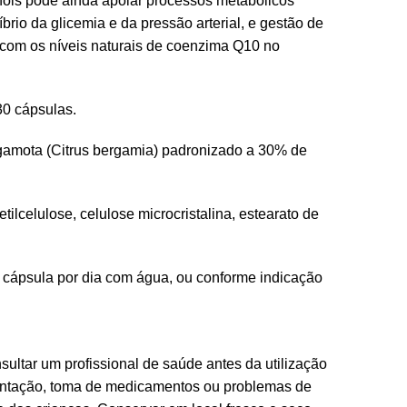
enóis pode ainda apoiar processos metabólicos
íbrio da glicemia e da pressão arterial, e gestão de
r com os níveis naturais de coenzima Q10 no
0 cápsulas.
gamota (Citrus bergamia) padronizado a 30% de
tilcelulose, celulose microcristalina, estearato de
cápsula por dia com água, ou conforme indicação
ultar um profissional de saúde antes da utilização
ntação, toma de medicamentos ou problemas de