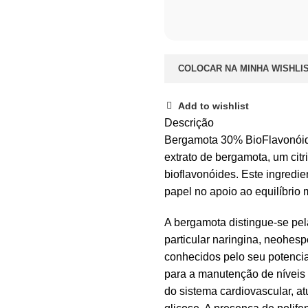
COLOCAR NA MINHA WISHLI
Add to wishlist
Descrição
Bergamota 30% BioFlavonóid
extrato de bergamota, um cit
bioflavonóides. Este ingredie
papel no apoio ao equilíbrio 
A bergamota distingue-se pe
particular naringina, neohespe
conhecidos pelo seu potencia
para a manutenção de níveis 
do sistema cardiovascular, a