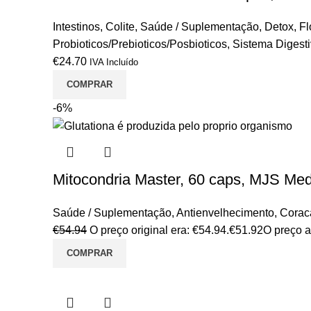
Intestinos
,
Colite
,
Saúde / Suplementação
,
Detox
,
Fl
Probioticos/Prebioticos/Posbioticos
,
Sistema Digest
€
24.70
IVA Incluído
COMPRAR
-6%
Mitocondria Master, 60 caps, MJS Me
Saúde / Suplementação
,
Antienvelhecimento
,
Coraca
€
54.94
O preço original era: €54.94.
€
51.92
O preço a
COMPRAR