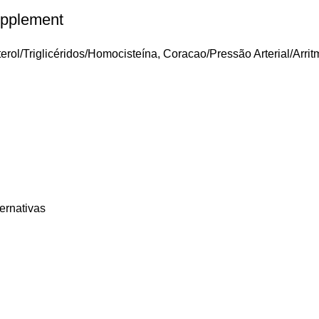
upplement
erol/Triglicéridos/Homocisteína
,
Coracao/Pressão Arterial/Arrit
ternativas