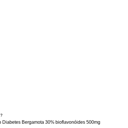
CONDIÇÕES
PRIVACIDADE
CONTACTE-NOS
E?
o
Diabetes
Bergamota 30% bioflavonóides 500mg