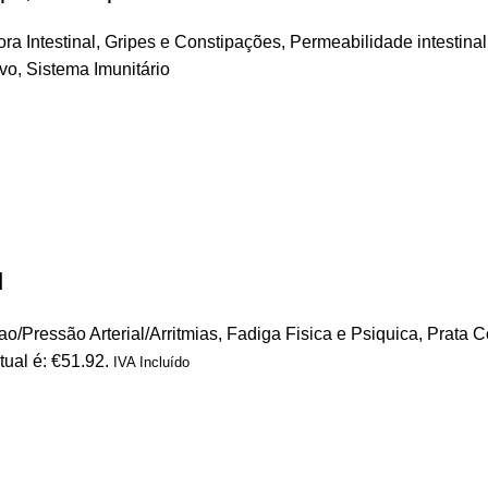
ora Intestinal
,
Gripes e Constipações
,
Permeabilidade intestina
ivo
,
Sistema Imunitário
d
o/Pressão Arterial/Arritmias
,
Fadiga Fisica e Psiquica
,
Prata C
tual é: €51.92.
IVA Incluído