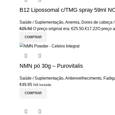
B12 Lipossomal c/TMG spray 59ml 
Saúde / Suplementação
,
Anemia
,
Dores de cabeça 
€
25.50
O preço original era: €25.50.
€
17.22
O preço a
COMPRAR
NMN pó 30g – Purovitalis
Saúde / Suplementação
,
Antienvelhecimento
,
Fadiga
€
49.95
IVA Incluído
COMPRAR