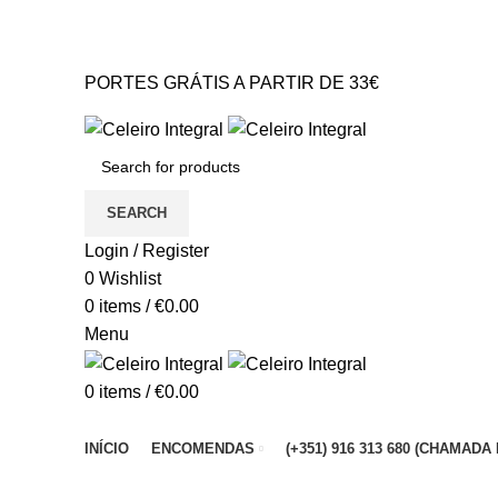
PORTES GRÁTIS A PARTIR DE 33€* Portugal Continental
GERAL@CELEIROINTEGRAL.PT
PORTES GRÁTIS A PARTIR DE 33€
GERAL@CELEIROINTEGRAL.PT
SEARCH
Login / Register
0
Wishlist
0
items
/
€
0.00
Menu
0
items
/
€
0.00
Browse Categories
INÍCIO
ENCOMENDAS
(+351) 916 313 680 (CHAMA
Sold out