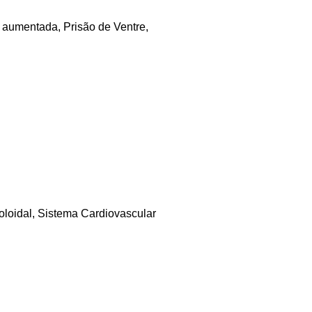
l aumentada
,
Prisão de Ventre
,
oloidal
,
Sistema Cardiovascular