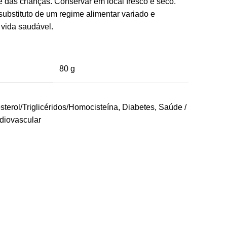
e das crianças. Conservar em local fresco e seco.
substituto de um regime alimentar variado e
 vida saudável.
80 g
sterol/Triglicéridos/Homocisteína
,
Diabetes
,
Saúde /
diovascular