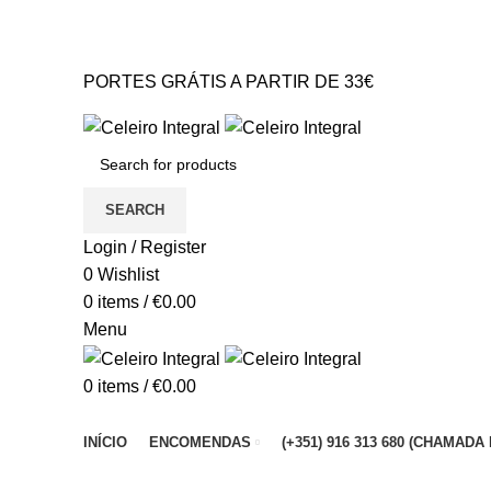
PORTES GRÁTIS A PARTIR DE 33€* Portugal Continental
GERAL@CELEIROINTEGRAL.PT
PORTES GRÁTIS A PARTIR DE 33€
GERAL@CELEIROINTEGRAL.PT
SEARCH
Login / Register
0
Wishlist
0
items
/
€
0.00
Menu
0
items
/
€
0.00
Browse Categories
INÍCIO
ENCOMENDAS
(+351) 916 313 680 (CHAMA
-16%