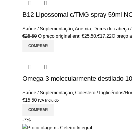
B12 Lipossomal c/TMG spray 59ml 
Saúde / Suplementação
,
Anemia
,
Dores de cabeça 
€
25.50
O preço original era: €25.50.
€
17.22
O preço a
COMPRAR
Omega-3 molecularmente destilado 1
Saúde / Suplementação
,
Colesterol/Triglicéridos/H
€
15.50
IVA Incluído
COMPRAR
-7%