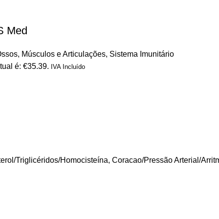
S Med
ssos, Músculos e Articulações
,
Sistema Imunitário
tual é: €35.39.
IVA Incluído
erol/Triglicéridos/Homocisteína
,
Coracao/Pressão Arterial/Arrit