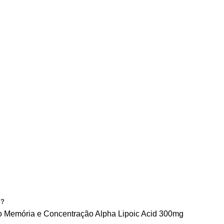
CONDIÇÕES
PRIVACIDADE
CONTACTE-NOS
E?
o
Memória e Concentração
Alpha Lipoic Acid 300mg