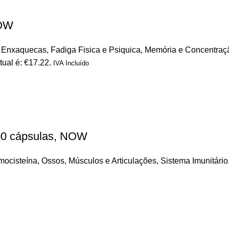
NOW
/ Enxaquecas
,
Fadiga Fisica e Psiquica
,
Memória e Concentraç
tual é: €17.22.
IVA Incluído
00 cápsulas, NOW
omocisteína
,
Ossos, Músculos e Articulações
,
Sistema Imunitário