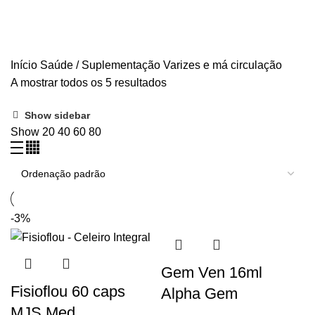
SISTEMA CARDIOVASCULAR
SISTEMA DIGESTIVO
SISTEMA IMUNITÁRIO
SISTEMA NERVOSO
ÚLCERA, GASTRITE, AZIA
VARIZES E MÁ CIRCULAÇÃO
VIAS URINÁRIAS
VISÃO
VITAMINAS, MINERAIS E ANTIOXIDANTES
CBD
Início
Saúde / Suplementação
Varizes e má circulação
A mostrar todos os 5 resultados
Show sidebar
Show
20
40
60
80
-3%
Gem Ven 16ml
Fisioflou 60 caps
Alpha Gem
MJS Med