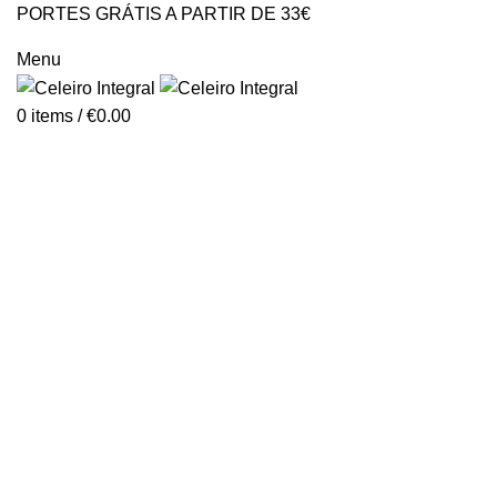
PORTES GRÁTIS A PARTIR DE 33€
GERAL@CELEIROINTEGRAL.PT
Menu
0
items
/
€
0.00
Varizes e má circulação
Categories
ALL
PRODUCTS
ALERGIAS
ANEMIA
ANTIENVELHECIMENTO
CABELO, PELE E UNHAS
CANDIDIASE
COLESTEROL/TRIGLICÉRIDOS/HOMOCISTEÍNA
CORACAO/PRESSÃO ARTERIAL/ARRITMIAS
DETOX
DIABETES
DORES DE CABEÇA / ENXAQUECAS
FADIGA FISICA E PSIQUICA
FIGADO
GRIPES E CONSTIPAÇÕES
INFLAMAÇÃO
INTESTINOS
INTOLERÂNCIA ALIMENTAR
MEMÓRIA E CONCENTRAÇÃO
OSSOS, MÚSCULOS E ARTICULAÇÕES
PROBIOTICOS/PREBIOTICOS/POSBIOTICOS
SAÚDE DA MULHER
SAÚDE DO HOMEM
SAÚDE SEXUAL