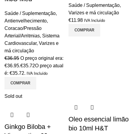
Saúde / Suplementação
,
Varizes e má circulação
Saúde / Suplementação
,
€
11.98
Antienvelhecimento
,
IVA Incluído
Coracao/Pressão
COMPRAR
Arterial/Arritmias
,
Sistema
Cardiovascular
,
Varizes e
má circulação
€
36.95
O preço original era:
€36.95.
€
35.72
O preço atual
é: €35.72.
IVA Incluído
COMPRAR
Sold out
Oleo essencial limão
Ginkgo Biloba +
bio 10ml H&T