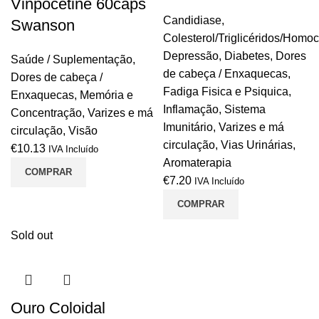
Vinpocetine 60caps
Candidiase
,
Swanson
Colesterol/Triglicéridos/Homoc
Depressão
,
Diabetes
,
Dores
Saúde / Suplementação
,
de cabeça / Enxaquecas
,
Dores de cabeça /
Fadiga Fisica e Psiquica
,
Enxaquecas
,
Memória e
Inflamação
,
Sistema
Concentração
,
Varizes e má
Imunitário
,
Varizes e má
circulação
,
Visão
circulação
,
Vias Urinárias
,
€
10.13
IVA Incluído
Aromaterapia
COMPRAR
€
7.20
IVA Incluído
COMPRAR
Sold out
Ouro Coloidal