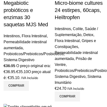
Megabiotic
Micro-biome cultures
probióticos e
24 estirpes, 60caps,
enzimas 30
Heiltropfen
saquetas MJS Med
Intestinos
,
Colite
,
Saúde /
Suplementação
,
Detox
,
Intestinos
,
Flora Intestinal
,
Flora Intestinal
,
Gripes e
Permeabilidade intestinal
Constipações
,
aumentada
,
Permeabilidade intestinal
Probioticos/Prebioticos/Posbioticos
,
aumentada
,
Prisão de
Sistema Digestivo
Ventre
,
€
36.95
O preço original era:
Probioticos/Prebioticos/Posbio
€36.95.
€
35.10
O preço atual
Sistema Digestivo
,
Sistema
é: €35.10.
IVA Incluído
Imunitário
COMPRAR
€
24.70
IVA Incluído
COMPRAR