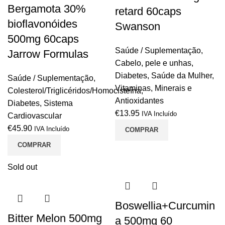
Bergamota 30%
retard 60caps
bioflavonóides
Swanson
500mg 60caps
Saúde / Suplementação
,
Jarrow Formulas
Cabelo, pele e unhas
,
Diabetes
,
Saúde da Mulher
,
Saúde / Suplementação
,
Vitaminas, Minerais e
Colesterol/Triglicéridos/Homocisteína
,
Antioxidantes
Diabetes
,
Sistema
€
13.95
IVA Incluído
Cardiovascular
€
45.90
IVA Incluído
COMPRAR
COMPRAR
Sold out
Boswellia+Curcumin
Bitter Melon 500mg
a 500mg 60