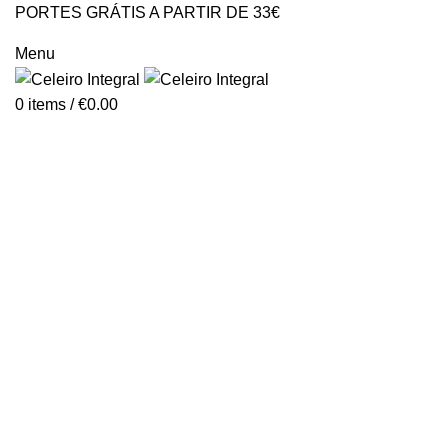
PORTES GRÁTIS A PARTIR DE 33€
GERAL@CELEIROINTEGRAL.PT
Menu
0
items
/
€
0.00
Diabetes
Categories
ALL
PRODUCTS
ALERGIAS
ANEMIA
ANTIENVELHECIMENTO
CABELO, PELE E UNHAS
CANDIDIASE
COLESTEROL/TRIGLICÉRIDOS/HOMOCISTEÍNA
CORACAO/PRESSÃO ARTERIAL/ARRITMIAS
DETOX
DIABETES
DORES DE CABEÇA / ENXAQUECAS
FADIGA FISICA E PSIQUICA
FIGADO
GRIPES E CONSTIPAÇÕES
INFLAMAÇÃO
INTESTINOS
INTOLERÂNCIA ALIMENTAR
MEMÓRIA E CONCENTRAÇÃO
OSSOS, MÚSCULOS E ARTICULAÇÕES
PROBIOTICOS/PREBIOTICOS/POSBIOTICOS
SAÚDE DA MULHER
SAÚDE DO HOMEM
SAÚDE SEXUAL