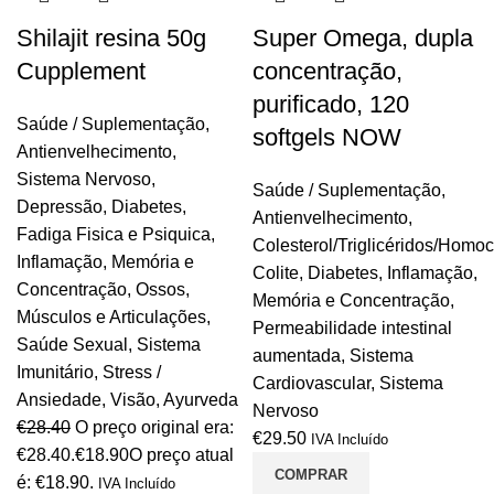
Shilajit resina 50g
Super Omega, dupla
Cupplement
concentração,
purificado, 120
Saúde / Suplementação
,
softgels NOW
Antienvelhecimento
,
Sistema Nervoso
,
Saúde / Suplementação
,
Depressão
,
Diabetes
,
Antienvelhecimento
,
Fadiga Fisica e Psiquica
,
Colesterol/Triglicéridos/Homoc
Inflamação
,
Memória e
Colite
,
Diabetes
,
Inflamação
,
Concentração
,
Ossos,
Memória e Concentração
,
Músculos e Articulações
,
Permeabilidade intestinal
Saúde Sexual
,
Sistema
aumentada
,
Sistema
Imunitário
,
Stress /
Cardiovascular
,
Sistema
Ansiedade
,
Visão
,
Ayurveda
Nervoso
€
28.40
O preço original era:
€
29.50
IVA Incluído
€28.40.
€
18.90
O preço atual
COMPRAR
é: €18.90.
IVA Incluído