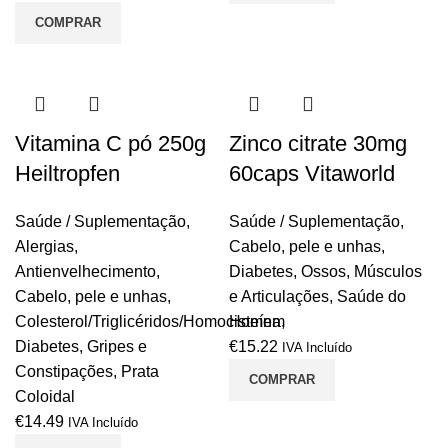
COMPRAR
Vitamina C pó 250g
Zinco citrate 30mg
Heiltropfen
60caps Vitaworld
Saúde / Suplementação
,
Saúde / Suplementação
,
Alergias
,
Cabelo, pele e unhas
,
Antienvelhecimento
,
Diabetes
,
Ossos, Músculos
Cabelo, pele e unhas
,
e Articulações
,
Saúde do
Colesterol/Triglicéridos/Homocisteína
Homem
,
Diabetes
,
Gripes e
€
15.22
IVA Incluído
Constipações
,
Prata
COMPRAR
Coloidal
€
14.49
IVA Incluído