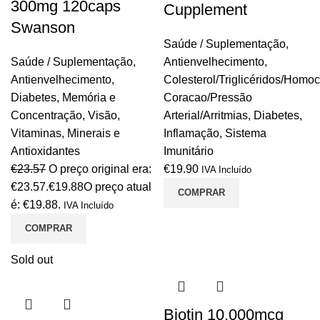
300mg 120caps
Cupplement
Swanson
Saúde / Suplementação
,
Saúde / Suplementação
,
Antienvelhecimento
,
Antienvelhecimento
,
Colesterol/Triglicéridos/Homoc
Diabetes
,
Memória e
Coracao/Pressão
Concentração
,
Visão
,
Arterial/Arritmias
,
Diabetes
,
Vitaminas, Minerais e
Inflamação
,
Sistema
Antioxidantes
Imunitário
€
23.57
O preço original era:
€
19.90
IVA Incluído
€23.57.
€
19.88
O preço atual
COMPRAR
é: €19.88.
IVA Incluído
COMPRAR
Sold out
Biotin 10.000mcg