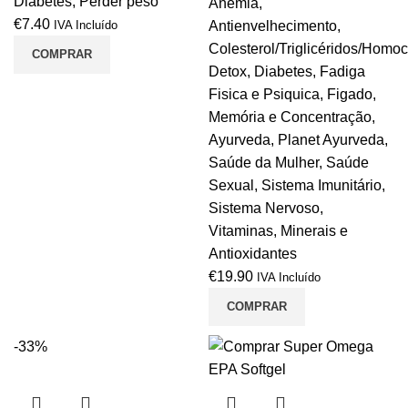
Diabetes
,
Perder peso
Anemia
,
€
7.40
Antienvelhecimento
,
IVA Incluído
Colesterol/Triglicéridos/Homoc
COMPRAR
Detox
,
Diabetes
,
Fadiga
Fisica e Psiquica
,
Figado
,
Memória e Concentração
,
Ayurveda
,
Planet Ayurveda
,
Saúde da Mulher
,
Saúde
Sexual
,
Sistema Imunitário
,
Sistema Nervoso
,
Vitaminas, Minerais e
Antioxidantes
€
19.90
IVA Incluído
COMPRAR
-33%