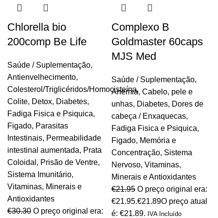
Chlorella bio
Complexo B
200comp Be Life
Goldmaster 60caps
MJS Med
Saúde / Suplementação
,
Antienvelhecimento
,
Saúde / Suplementação
,
Colesterol/Triglicéridos/Homocisteína
,
Anemia
,
Cabelo, pele e
Colite
,
Detox
,
Diabetes
,
unhas
,
Diabetes
,
Dores de
Fadiga Fisica e Psiquica
,
cabeça / Enxaquecas
,
Figado
,
Parasitas
Fadiga Fisica e Psiquica
,
Intestinais
,
Permeabilidade
Figado
,
Memória e
intestinal aumentada
,
Prata
Concentração
,
Sistema
Coloidal
,
Prisão de Ventre
,
Nervoso
,
Vitaminas,
Sistema Imunitário
,
Minerais e Antioxidantes
Vitaminas, Minerais e
€
21.95
O preço original era:
Antioxidantes
€21.95.
€
21.89
O preço atual
€
30.30
O preço original era:
é: €21.89.
IVA Incluído