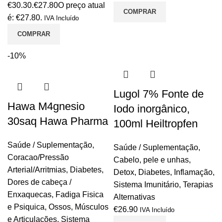
€30.30.
€
27.80
O preço atual
COMPRAR
é: €27.80.
IVA Incluído
COMPRAR
-10%
Lugol 7% Fonte de
Hawa M4gnesio
Iodo inorgânico,
30saq Hawa Pharma
100ml Heiltropfen
Saúde / Suplementação
,
Saúde / Suplementação
,
Coracao/Pressão
Cabelo, pele e unhas
,
Arterial/Arritmias
,
Diabetes
,
Detox
,
Diabetes
,
Inflamação
,
Dores de cabeça /
Sistema Imunitário
,
Terapias
Enxaquecas
,
Fadiga Fisica
Alternativas
e Psiquica
,
Ossos, Músculos
€
26.90
IVA Incluído
e Articulações
,
Sistema