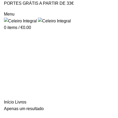
PORTES GRÁTIS A PARTIR DE 33€
GERAL@CELEIROINTEGRAL.PT
Menu
0
items
/
€
0.00
Livros
Categories
ALL
PRODUCTS
ALIMENTAÇÃO
AROMATERAPIA
COSMÉTICA / HIGIENE
HOMEOPATIA
ÓLEOS
PERDER PESO
PROTEÇÃO SOLAR
SAÚDE / SUPLEMENTAÇÃO
TERAPIA FLORAL
TERAPIAS ALTERNATIVAS
VENTRE LISO
AUTOTESTES
AYURVEDA
LIVROS
MAGNÉSIO
NUTERGIA
PLASTIC FREE
Início
Livros
Apenas um resultado