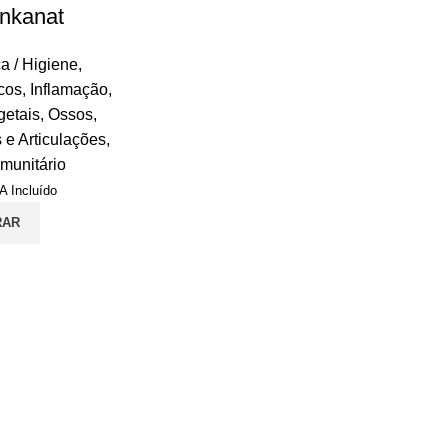
Inkanat
a / Higiene
,
cos
,
Inflamação
,
getais
,
Ossos,
 e Articulações
,
munitário
A Incluído
RAR