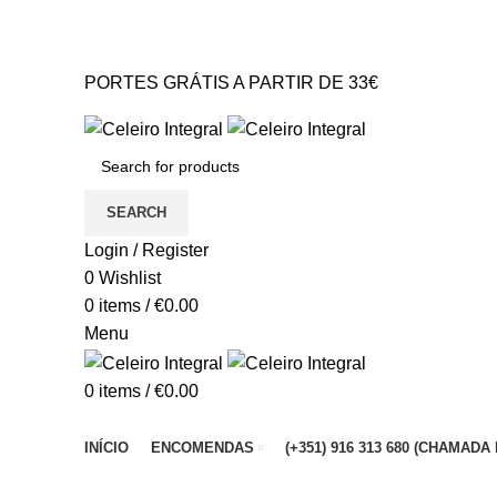
PORTES GRÁTIS A PARTIR DE 33€* Portugal Continental
GERAL@CELEIROINTEGRAL.PT
PORTES GRÁTIS A PARTIR DE 33€
GERAL@CELEIROINTEGRAL.PT
SEARCH
Login / Register
0
Wishlist
0
items
/
€
0.00
Menu
0
items
/
€
0.00
Browse Categories
INÍCIO
ENCOMENDAS
(+351) 916 313 680 (CHAMA