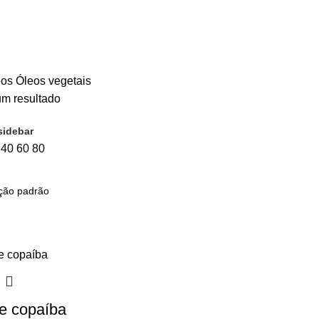
eos
Óleos vegetais
m resultado
sidebar
0
40
60
80
e copaíba