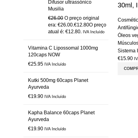
Difusor ultrassónico
30ml, 
Musilia
€
26.00
O preço original
Cosmétic
era: €26.00.
€
12.80
O preço
Antifúngi
atual é: €12.80.
IVA Incluído
Óleos ve
Músculos
Vitamina C Lipossomal 1000mg
Sistema I
120caps NOW
€
15.90
IV
€
25.95
IVA Incluído
COMP
Kutki 500mg 60caps Planet
Ayurveda
€
19.90
IVA Incluído
Kapha Balance 60caps Planet
Ayurveda
€
19.90
IVA Incluído