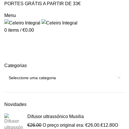
PORTES GRÁTIS A PARTIR DE 33€
GERAL@CELEIROINTEGRAL.PT
Menu
0
items
/
€
0.00
Outlet 33_pagina teste
Categorias
Novidades
Difusor ultrassónico Musilia
€
26.00
O preço original era: €26.00.
€
12.80
O